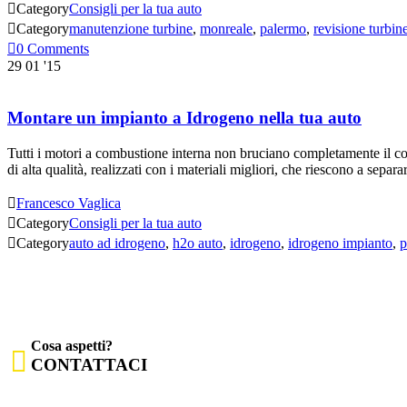

Category
Consigli per la tua auto

Category
manutenzione turbine
,
monreale
,
palermo
,
revisione turbin

0
Comments
29
01 '15
Montare un impianto a Idrogeno nella tua auto
Tutti i motori a combustione interna non bruciano completamente il com
di alta qualità, realizzati con i materiali migliori, che riescono a se

Francesco Vaglica

Category
Consigli per la tua auto

Category
auto ad idrogeno
,
h2o auto
,
idrogeno
,
idrogeno impianto
,
p
Cosa aspetti?

CONTATTACI