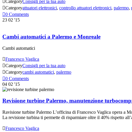

Category
Consigli per la tua auto

Category
attuatori elettronici
,
controllo attuatori elettronici
,
palermo
,

0
Comments
23
02 '15
Cambi automatici a Palermo e Monreale
Cambi automatici

Francesco Vaglica

Category
Consigli per la tua auto

Category
cambi automatici
,
palermo

0
Comments
04
02 '15
Revisione turbine Palermo, manutenzione turbocompr
Ravisione turbine Palermo L’officina di Francesco Vaglica opera a Monr
La revisione turbina ti permette di risparmiare oltre il 40% rispetto all

Francesco Vaglica