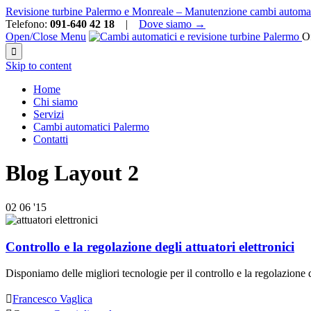
Revisione turbine Palermo e Monreale – Manutenzione cambi automat
Telefono:
091-640 42 18
|
Dove siamo →
Open/Close Menu
Of

Skip to content
Home
Chi siamo
Servizi
Cambi automatici Palermo
Contatti
Blog Layout 2
02
06 '15
Controllo e la regolazione degli attuatori elettronici
Disponiamo delle migliori tecnologie per il controllo e la regolazione de

Francesco Vaglica