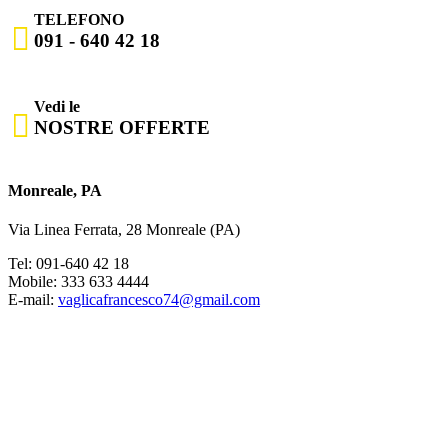
TELEFONO

091 - 640 42 18
Vedi le

NOSTRE OFFERTE
Monreale, PA
Via Linea Ferrata, 28 Monreale (PA)
Tel: 091-640 42 18
Mobile: 333 633 4444
E-mail:
vaglicafrancesco74@gmail.com