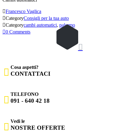

Francesco Vaglica

Category
Consigli per la tua auto

Category
cambi automatici
,
palermo

0
Comments

Cosa aspetti?

CONTATTACI
TELEFONO

091 - 640 42 18
Vedi le

NOSTRE OFFERTE