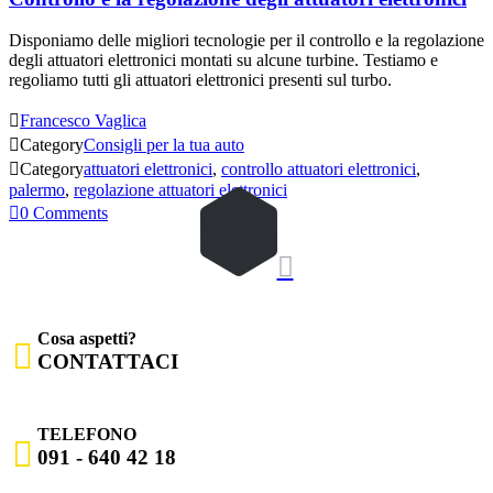
Disponiamo delle migliori tecnologie per il controllo e la regolazione
degli attuatori elettronici montati su alcune turbine. Testiamo e
regoliamo tutti gli attuatori elettronici presenti sul turbo.

Francesco Vaglica

Category
Consigli per la tua auto

Category
attuatori elettronici
,
controllo attuatori elettronici
,
palermo
,
regolazione attuatori elettronici

0
Comments

Cosa aspetti?

CONTATTACI
TELEFONO

091 - 640 42 18