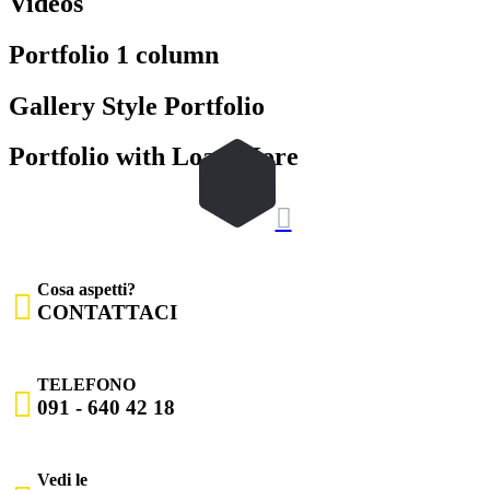
Videos
Portfolio 1 column
Gallery Style Portfolio
Portfolio with Load More

Cosa aspetti?

CONTATTACI
TELEFONO

091 - 640 42 18
Vedi le