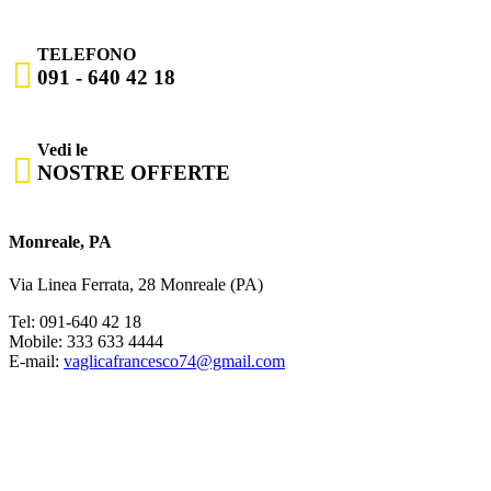
TELEFONO

091 - 640 42 18
Vedi le

NOSTRE OFFERTE
Monreale, PA
Via Linea Ferrata, 28 Monreale (PA)
Tel: 091-640 42 18
Mobile: 333 633 4444
E-mail:
vaglicafrancesco74@gmail.com