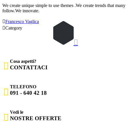
We create unique simple to use themes .We create trends that many
follow.We innovate.

Francesco Vaglica

Category

Cosa aspetti?

CONTATTACI
TELEFONO

091 - 640 42 18
Vedi le

NOSTRE OFFERTE